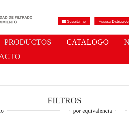
Suscribirme
Acceso Distribuido
PRODUCTOS
CATALOGO
ACTO
FILTROS DE
AIRE
FILTROS DE
ACEITE
FILTROS DE
COMBUSTIBLE
FILTROS
FILTROS DE
lo
por equivalencia
HABITACULO
OTROS