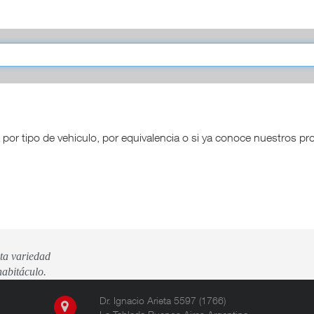
PRODUCTOS
KITS
 por tipo de vehiculo, por equivalencia o si ya conoce nuestros 
ta variedad
habitáculo.
Dr. Ignacio Arieta 5597 (1766)