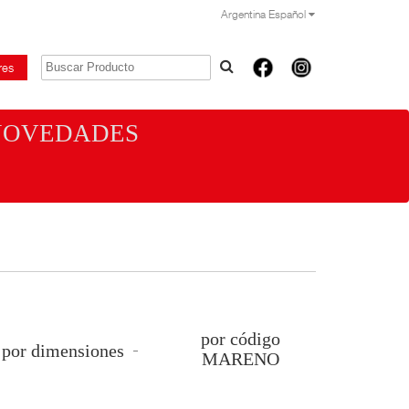
Argentina Español
res
NOVEDADES
por código
por dimensiones
MARENO