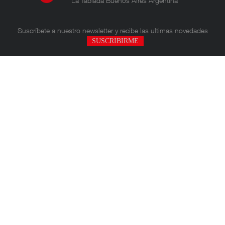
La Tablada Buenos Aires Argentina
Suscríbete a nuestro newsletter
y recibe las ultimas novedades
SUSCRIBIRME