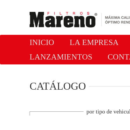
INICIO
LA EMPRESA
LANZAMIENTOS
CONT
ACERCA DE
NOSOTROS
CATÁLOGO
por tipo de vehicu