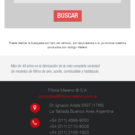
BUSCAR
Puede realizar la busqueda por tipo de vehiculo, por equivalencia o si ya conoce nuestros
productos por código Mareno
Más de 40 años en la fabricación de la más completa variedad
de modelos de filtros de aire, aceite, combustible y habitáculo.
Filtros Mareno ® S.A
consultas@filtrosmareno.com.ar
Dr. Ignacio Arieta 5597 (1766)
La Tablada Buenos Aires Argentina
+54 (011) 4699-9050
+54 (011) 2110-9028
+54 (011) 2108-1603