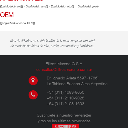
{{carModel.brand}} - {{carModel.name}} - {{carModel.motor}}
{{carModel.year}}
OEM
{{singleProduct.code_OEM}}
Más de 40 años en la fabricación de la más completa variedad
de modelos de filtros de aire, aceite, combustible y habitáculo.
Filtros Mareno ® S.A
consultas@filtrosmareno.com.ar
Dr. Ignacio Arieta 5597 (1766)
La Tablada Buenos Aires Argentina
+54 (011) 4699-9050
+54 (011) 2110-9028
+54 (011) 2108-1603
Suscríbete a nuestro newsletter
y recibe las ultimas novedades
SUSCRIBIRME