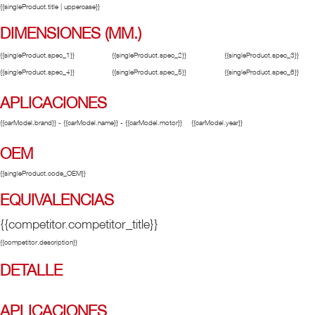
{{singleProduct.title | uppercase}}
DIMENSIONES (MM.)
{{singleProduct.spec_1}}
{{singleProduct.spec_2}}
{{singleProduct.spec_3}}
{{singleProduct.spec_4}}
{{singleProduct.spec_5}}
{{singleProduct.spec_6}}
APLICACIONES
{{carModel.brand}} - {{carModel.name}} - {{carModel.motor}}
{{carModel.year}}
OEM
{{singleProduct.code_OEM}}
EQUIVALENCIAS
{{competitor.competitor_title}}
{{competitor.description}}
DETALLE
APLICACIONES