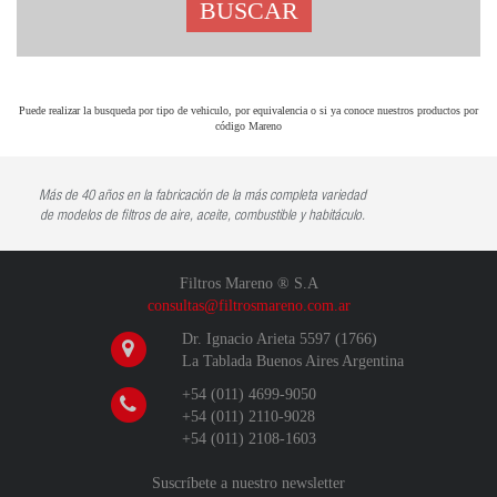
BUSCAR
Puede realizar la busqueda por tipo de vehiculo, por equivalencia o si ya conoce nuestros productos por
código Mareno
Más de 40 años en la fabricación de la más completa variedad
de modelos de filtros de aire, aceite, combustible y habitáculo.
Filtros Mareno ® S.A
consultas@filtrosmareno.com.ar
Dr. Ignacio Arieta 5597 (1766)
La Tablada Buenos Aires Argentina
+54 (011) 4699-9050
+54 (011) 2110-9028
+54 (011) 2108-1603
Suscríbete a nuestro newsletter